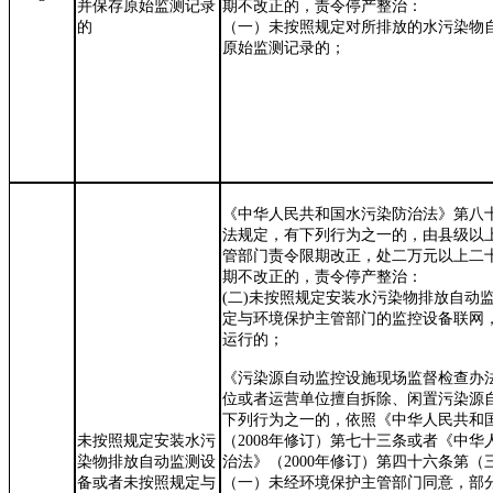
并保存原始监测记录
期不改正的，责令停产整治：
的
（一）未按照规定对所排放的水污染物
原始监测记录的；
《中华人民共和国水污染防治法》第八
法规定，有下列行为之一的，由县级以
管部门责令限期改正，处二万元以上二
期不改正的，责令停产整治：
(
二
)
未按照规定安装水污染物排放自动
定与环境保护主管部门的监控设备联网
运行的；
《污染源自动监控设施现场监督检查办
位或者运营单位擅自拆除、闲置污染源
下列行为之一的，依照《中华人民共和
未按照规定安装水污
（
200
8
年
修订
）第七十三条或者《中华
染物排放自动监测设
治法》（
2000
年
修订
）第四十六条第（
备或者未按照规定与
（一）未经环境保护主管部门同意，部