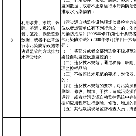
（三）利用渗井、渗坑、裂隙、溶洞，
监测数据，或者不正常运行水污染防治
排放水污染物的；
《污染源自动监控设施现场监督检查办
利用渗井、渗坑、裂
位或者运营单位有下列行为之一的，依
隙、溶洞，私设暗
污染防治法》
(200
8
年
修订
)
第七十条或
管，篡改、伪造监测
气污染防治法》
(2000
年
修订
)
第四十六
数据，或者不正常运
8
罚：
行水污染防治设施等
（一）将部分或者全部污染物不经规范
逃避监管的方式排放
染源自动监控设施监控的；
水污染物的
（二）违反技术规范，通过稀释、吸附
理监控样品的；
（三）不按照技术规范的要求，对仪器
的；
（四）违反技术规范的要求，对污染源
删除、修改、增加、干扰，造成污染源
运行，或者对污染源自动监控系统中存
据和应用程序进行删除、修改、增加的
（五）其他欺骗现场监督检查人员，掩