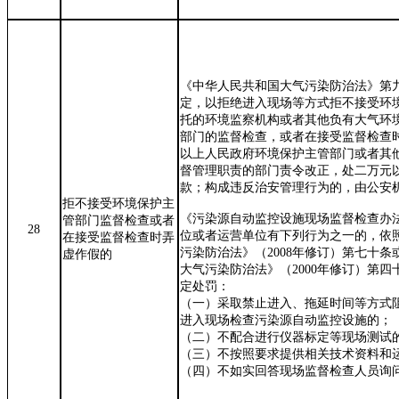
《中华人民共和国大气污染防治法》第
定，以拒绝进入现场等方式拒不接受环
托的环境监察机构或者其他负有大气环
部门的监督检查，或者在接受监督检查
以上人民政府环境保护主管部门或者其
督管理职责的部门责令改正，处二万元
款；构成违反治安管理行为的，由公安
拒不接受
环境保护主
《污染源自动监控设施现场监督检查办
管部门
监督
检查或者
28
位或者运营单位有下列行为之一的，依
在
接受监督
检查时弄
污染防治法》（
200
8
年
修订
）第七十条
虚作假的
大气污染防治法》（
2000
年
修订
）第四
定处罚：
（一）采取禁止进入、拖延时间等方式
进入现场检查污染源自动监控设施的；
（二）不配合进行仪器标定等现场测试
（三）不按照要求提供相关技术资料和
（四）不如实回答现场监督检查人员询