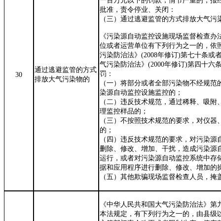
一百万元以下的罚款；情节严重的，报
批准，责令停业、关闭：
（三）通过逃避监管的方式排放大气污
《污染源自动监控设施现场监督检查办
位或者运营单位有下列行为之一的，依
污染防治法》
(200
8
年
修订
)
第七十条或
气污染防治法》
(2000
年
修订
)
第四十六
通过逃避监管的方式
罚：
30
排放大气污染物的
（一）将部分或者全部污染物不经规范
染源自动监控设施监控的；
（二）违反技术规范，通过稀释、吸附
理监控样品的；
（三）不按照技术规范的要求，对仪器
的；
（四）违反技术规范的要求，对污染源
删除、修改、增加
、
干扰，造成污染源
运行，或者对污染源自动监控系统中存
据和应用程序进行删除、修改、增加的
（五）其他欺骗现场监督检查人员，掩
《中华人民共和国大气污染防治法》第
本法规定，有下列行为之一的，由县级