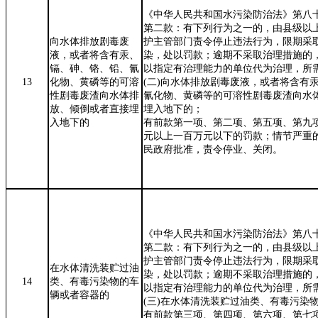
《中华人民共和国水污染防治法》第八
第二款：有下列行为之一的，由县级以
向水体排放剧毒废
护主管部门责令停止违法行为，限期采
液，或者将含有汞、
染，处以罚款；逾期不采取治理措施的
镉、砷、铬、铅、氰
以指定有治理能力的单位代为治理，所
13
化物、黄磷等的可溶
(
二
)
向水体排放剧毒废液，或者将含有
性剧毒废渣向水体排
氰化物、黄磷等的可溶性剧毒废渣向水
放、倾倒或者直接埋
埋入地下的；
入地下的
有前款第一项、第二项、第五项、第九
元以上一百万元以下的罚款；情节严重
民政府批准，责令停业、关闭。
《中华人民共和国水污染防治法》第八
第二款：有下列行为之一的，由县级以
护主管部门责令停止违法行为，限期采
在水体清洗装贮过油
染，处以罚款；逾期不采取治理措施的
14
类、有毒污染物的车
以指定有治理能力的单位代为治理，所
辆或者容器的
(
三
)
在水体清洗装贮过油类、有毒污染
有前款第三项、第四项、第六项、第七