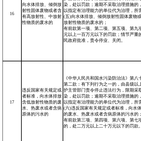
向水体排放、倾倒放
染，处以罚款；逾期不采取治理措施的
射性固体废物或者含
以指定有治理能力的单位代为治理，所
16
有高放射性、中放射
(
五
)
向水体排放、倾倒放射性固体废物
性物质的废水的
放射性物质的废水的；
有前款第一项、第二项、第五项、第九
元以上一百万元以下的罚款；情节严重
民政府批准，责令停业、关闭。
《中华人民共和国水污染防治法》第八
第二款：有下列行为之一的，由县级以
违反国家有关规定或
护主管部门责令停止违法行为，限期采
者标准，向水体排放
染，处以罚款；逾期不采取治理措施的
17
含低放射性物质的废
以指定有治理能力的单位代为治理，所
水、热废水或者含病
(
六
)
违反国家有关规定或者标准，向水
原体的污水的
的废水、热废水或者含病原体的污水的
有前款第三项、第四项、第六项、第七
的，处二万元以上二十万元以下的罚款